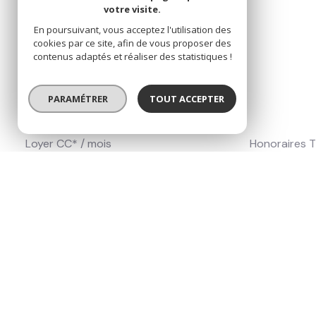
DPE non concerné
votre visite.
En poursuivant, vous acceptez l'utilisation des
cookies par ce site, afin de vous proposer des
Informations
contenus adaptés et réaliser des statistiques !
financières
PARAMÉTRER
TOUT ACCEPTER
Loyer CC* / mois
Honoraires T
690 €
198,50 €
Charges locatives
(Previsionnelles mensuelles les
avec regularisation annuelle)
50 €