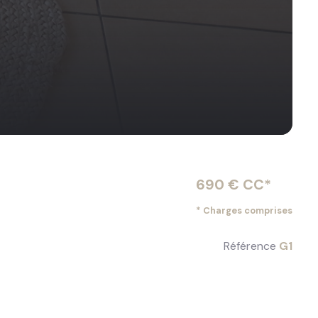
690 € CC*
* Charges comprises
Référence
G1