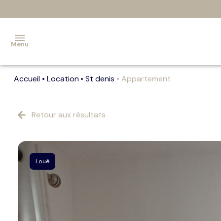
Menu
Accueil
Location
St denis
Appartement
Accueil
DAF
Retour aux résultats
Externalisé
Transactions
fonds de
Loué
commerce
Contact